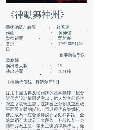
《律動舞神州》
藝術總監/ 編導 ： 錢秀蓮
作曲 ： 黃伸強
動律顧問 ： 賈美娜
首演 ： 1990年5月26
日
香港演藝學院
歌劇院
演出者人數 ： 15
演出時間 ： 75分鐘
【律動承傳統 舞調創新思】
採用中國古典及民族舞的基本動律，配合
近代之設計構圖之意念，把人體各部份作
獨立之表現主題，在舞台上分割及重組成
平面與立體的變化；再以現代音樂烘托，
使之成為一綜合多種媒介之動律舞蹈。全
齣舞蹈可大致分四大段落，各段以某一身
體部分為主題，帶出主體的律動特性，最