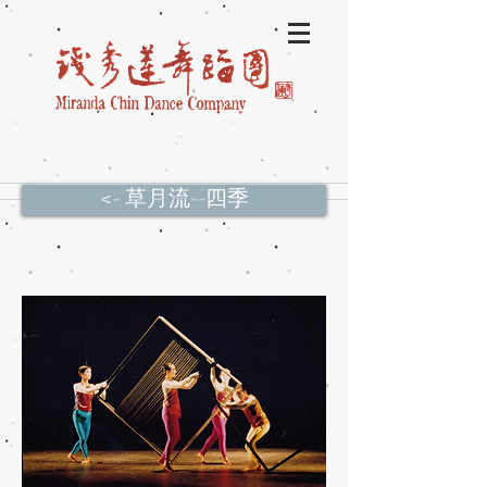
<- 草月流--四季