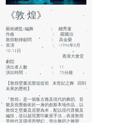
《敦 煌》
藝術總監/編舞 ： 錢秀蓮
作曲 ： 羅國治
敦煌動律顧問 ： 高金榮
首演 ： 1996年8月
10-11日
香港大會堂
劇院
演出者人數 ： 11
演出時間 ： 75分鐘
【敦煌壁畫泥塑追從前 末世紀之舞 回到
未來的歷程】
『敦煌』是一個集古雅及現代的舞蹈、音
樂及視覺藝術於一身的創新本地作品，以
敦煌之壁畫及泥塑為本，配以現代音樂及
編技，並以超現實印象派手法，表達敦煌
受時代及環境而變幻，突出舞蹈之雕塑
感，表達敦煌舞之風格。