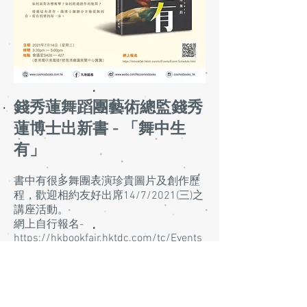
錢秀蓮舞蹈團藝術總監錢秀
蓮博士出新書 - 「舞中生
有」
書中有很多舞團表演珍貴圖片及創作歷
程，歡迎相約友好出席14/7/2021(三)之
講座活動。
網上自行報名-
https://hkbookfair.hktdc.com/tc/Events
/Event-Schedule.html
*現場購書八折優惠，並有簽名活動。由
於座位有限，如需代為留位，可於6/7