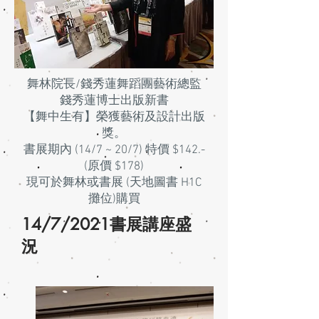
舞林院長/錢秀蓮舞蹈團藝術總監
錢秀蓮博士出版新書
【舞中生有】榮獲藝術及設計出版
獎。
書展期內 (14/7 ~ 20/7) 特價 $142.-
(原價 $178)
現可於舞林或書展 (天地圖書 H1C
攤位)購買
14/7/2021書展講座盛
況