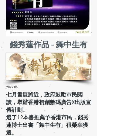
錢秀蓮作品 - 舞中生有
2022.06
七月書展將近，政府鼓勵巿民閲
讀，舉辦香港初創數碼廣告X出版宣
傳計劃。
選了12本書推薦予香港市民，錢秀
蓮博士出書「舞中生有」很榮幸獲
選。